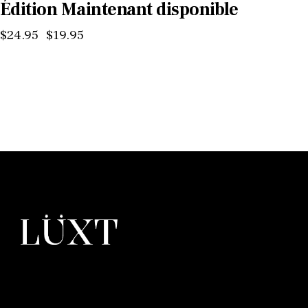
Édition Maintenant disponible
$
24
.
95
$
19
.
95